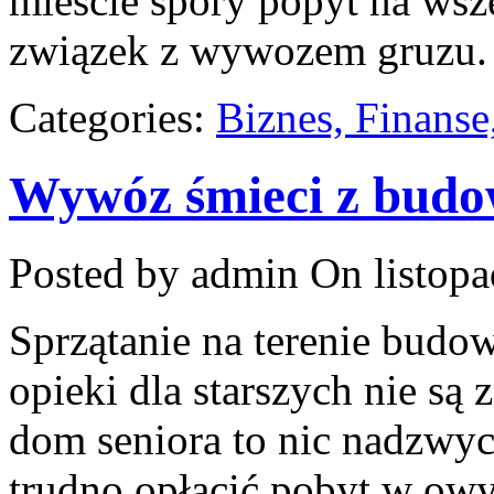
mieście spory popyt na wsz
związek z wywozem gruzu.
Categories:
Biznes, Finans
Wywóz śmieci z bud
Posted by admin
On listopa
Sprzątanie na terenie bud
opieki dla starszych nie są 
dom seniora to nic nadzwyc
trudno opłacić pobyt w owy